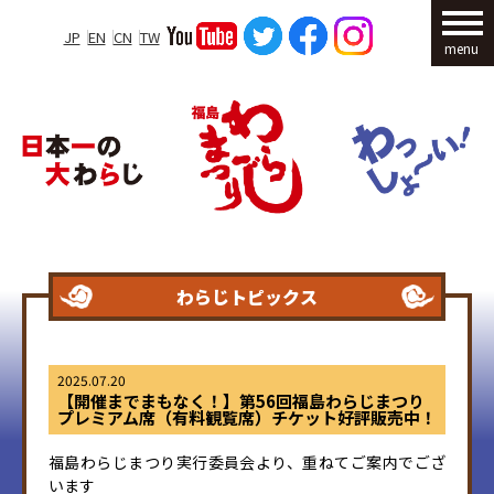
JP
EN
CN
TW
menu
わらじトピックス
2025.07.20
【開催までまもなく！】第56回福島わらじまつり
プレミアム席（有料観覧席）チケット好評販売中！
福島わらじまつり実行委員会より、重ねてご案内でござ
います